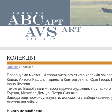
КОЛЕКЦІЯ
Головна
/
Колекція
Пропонуємо мистецькі твори високого стилю класиків закар
Коцки, Антона Кашшая, Ернеста Контратовича, Юрія Герца,
Івана Шутєва.
Також до Вашої уваги – твори відомих художників сучасного
Буряка, Михайла Демцю, Петра Сипняка.
Завжди раді проконсультувати, допомогти у виборі картини, 
мистецької збірки.
Нiчого не знайдено