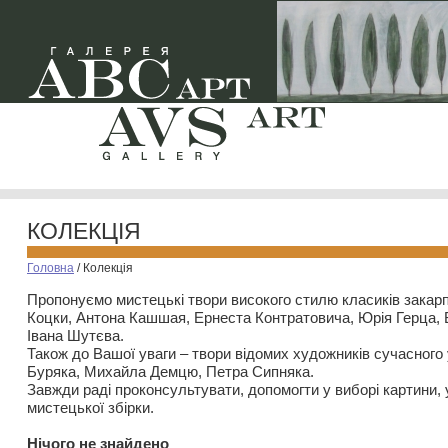
КОЛЕКЦІЯ
Головна
/
Колекція
Пропонуємо мистецькі твори високого стилю класиків закар
Коцки, Антона Кашшая, Ернеста Контратовича, Юрія Герца,
Івана Шутєва.
Також до Вашої уваги – твори відомих художників сучасного
Буряка, Михайла Демцю, Петра Сипняка.
Завжди раді проконсультувати, допомогти у виборі картини, 
мистецької збірки.
Нiчого не знайдено