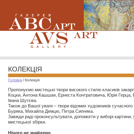
КОЛЕКЦІЯ
Головна
/
Колекція
Пропонуємо мистецькі твори високого стилю класиків закар
Коцки, Антона Кашшая, Ернеста Контратовича, Юрія Герца,
Івана Шутєва.
Також до Вашої уваги – твори відомих художників сучасного
Буряка, Михайла Демцю, Петра Сипняка.
Завжди раді проконсультувати, допомогти у виборі картини, 
мистецької збірки.
Нiчого не знайдено