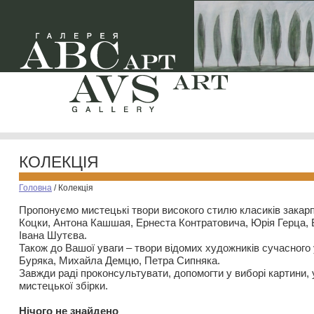
КОЛЕКЦІЯ
Головна
/
Колекція
Пропонуємо мистецькі твори високого стилю класиків закар
Коцки, Антона Кашшая, Ернеста Контратовича, Юрія Герца,
Івана Шутєва.
Також до Вашої уваги – твори відомих художників сучасного
Буряка, Михайла Демцю, Петра Сипняка.
Завжди раді проконсультувати, допомогти у виборі картини, 
мистецької збірки.
Нiчого не знайдено