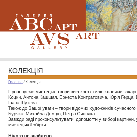
КОЛЕКЦІЯ
Головна
/
Колекція
Пропонуємо мистецькі твори високого стилю класиків закар
Коцки, Антона Кашшая, Ернеста Контратовича, Юрія Герца,
Івана Шутєва.
Також до Вашої уваги – твори відомих художників сучасного
Буряка, Михайла Демцю, Петра Сипняка.
Завжди раді проконсультувати, допомогти у виборі картини, 
мистецької збірки.
Нiчого не знайдено