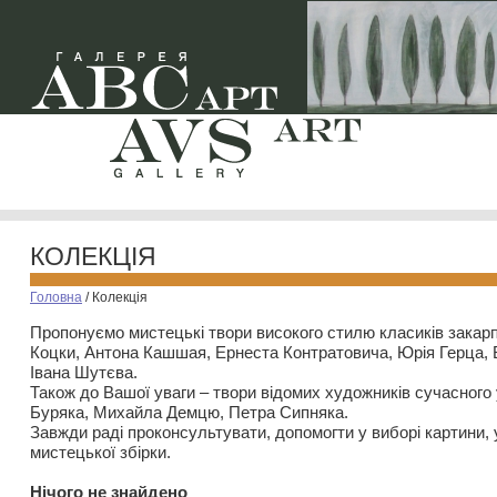
КОЛЕКЦІЯ
Головна
/
Колекція
Пропонуємо мистецькі твори високого стилю класиків закар
Коцки, Антона Кашшая, Ернеста Контратовича, Юрія Герца,
Івана Шутєва.
Також до Вашої уваги – твори відомих художників сучасного
Буряка, Михайла Демцю, Петра Сипняка.
Завжди раді проконсультувати, допомогти у виборі картини, 
мистецької збірки.
Нiчого не знайдено