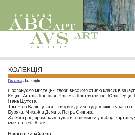
КОЛЕКЦІЯ
Головна
/
Колекція
Пропонуємо мистецькі твори високого стилю класиків закар
Коцки, Антона Кашшая, Ернеста Контратовича, Юрія Герца,
Івана Шутєва.
Також до Вашої уваги – твори відомих художників сучасного
Буряка, Михайла Демцю, Петра Сипняка.
Завжди раді проконсультувати, допомогти у виборі картини, 
мистецької збірки.
Нiчого не знайдено