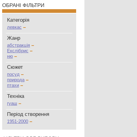
ОБРАНІ ФІЛЬТРИ
Категорія
левкас
Жанр
абстракція
Екслібрис
ню
Сюжет
посуд
природа
птахи
Техніка
гуаш
Період створення
1951-2000