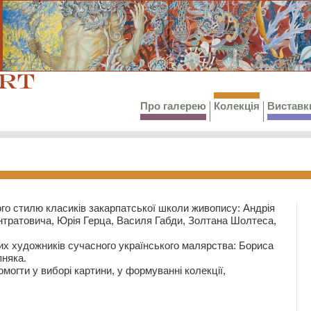
Про галерею
Колекція
Виставк
го стилю класиків закарпатської школи живопису: Андрія
тратовича, Юрія Герца, Василя Габди, Золтана Шолтеса,
их художників сучасного українського малярства: Бориса
няка.
могти у виборі картини, у формуванні колекції,