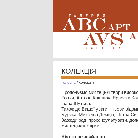
КОЛЕКЦІЯ
Головна
/
Колекція
Пропонуємо мистецькі твори високо
Коцки, Антона Кашшая, Ернеста Кон
Івана Шутєва.
Також до Вашої уваги – твори відом
Буряка, Михайла Демцю, Петра Сип
Завжди раді проконсультувати, допо
мистецької збірки.
Нiчого не знайдено