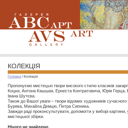
КОЛЕКЦІЯ
Головна
/
Колекція
Пропонуємо мистецькі твори високого стилю класиків закар
Коцки, Антона Кашшая, Ернеста Контратовича, Юрія Герца,
Івана Шутєва.
Також до Вашої уваги – твори відомих художників сучасного
Буряка, Михайла Демцю, Петра Сипняка.
Завжди раді проконсультувати, допомогти у виборі картини, 
мистецької збірки.
Нiчого не знайдено