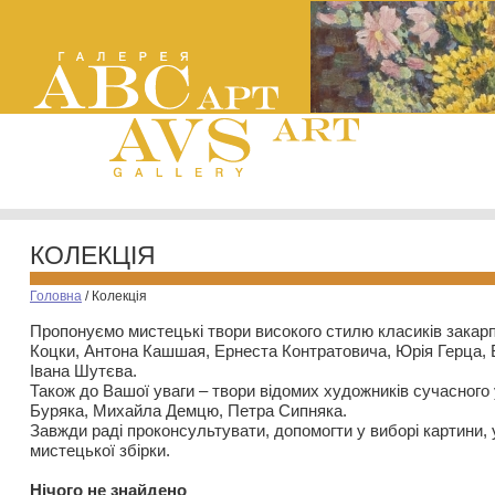
КОЛЕКЦІЯ
Головна
/
Колекція
Пропонуємо мистецькі твори високого стилю класиків закар
Коцки, Антона Кашшая, Ернеста Контратовича, Юрія Герца,
Івана Шутєва.
Також до Вашої уваги – твори відомих художників сучасного
Буряка, Михайла Демцю, Петра Сипняка.
Завжди раді проконсультувати, допомогти у виборі картини, 
мистецької збірки.
Нiчого не знайдено