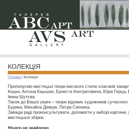
КОЛЕКЦІЯ
Головна
/
Колекція
Пропонуємо мистецькі твори високого стилю класиків закар
Коцки, Антона Кашшая, Ернеста Контратовича, Юрія Герца,
Івана Шутєва.
Також до Вашої уваги – твори відомих художників сучасного
Буряка, Михайла Демцю, Петра Сипняка.
Завжди раді проконсультувати, допомогти у виборі картини, 
мистецької збірки.
Нiчого не знайдено