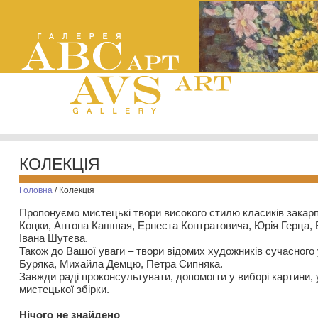
КОЛЕКЦІЯ
Головна
/
Колекція
Пропонуємо мистецькі твори високого стилю класиків закар
Коцки, Антона Кашшая, Ернеста Контратовича, Юрія Герца,
Івана Шутєва.
Також до Вашої уваги – твори відомих художників сучасного
Буряка, Михайла Демцю, Петра Сипняка.
Завжди раді проконсультувати, допомогти у виборі картини, 
мистецької збірки.
Нiчого не знайдено