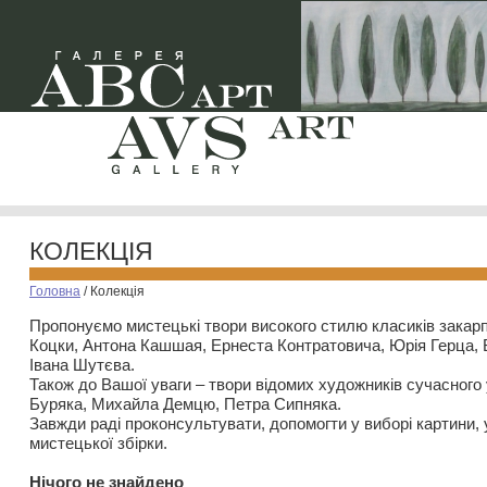
КОЛЕКЦІЯ
Головна
/
Колекція
Пропонуємо мистецькі твори високого стилю класиків закар
Коцки, Антона Кашшая, Ернеста Контратовича, Юрія Герца,
Івана Шутєва.
Також до Вашої уваги – твори відомих художників сучасного
Буряка, Михайла Демцю, Петра Сипняка.
Завжди раді проконсультувати, допомогти у виборі картини, 
мистецької збірки.
Нiчого не знайдено