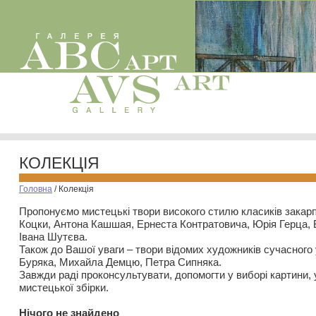
КОЛЕКЦІЯ
Головна
/
Колекція
Пропонуємо мистецькі твори високого стилю класиків закар
Коцки, Антона Кашшая, Ернеста Контратовича, Юрія Герца,
Івана Шутєва.
Також до Вашої уваги – твори відомих художників сучасного
Буряка, Михайла Демцю, Петра Сипняка.
Завжди раді проконсультувати, допомогти у виборі картини, 
мистецької збірки.
Нiчого не знайдено