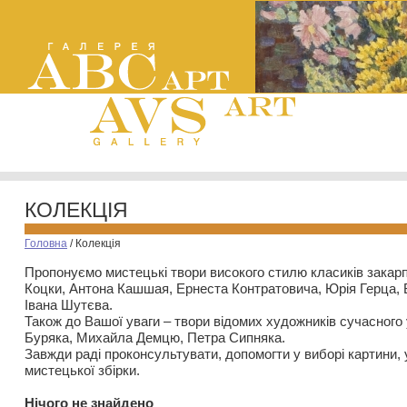
КОЛЕКЦІЯ
Головна
/
Колекція
Пропонуємо мистецькі твори високого стилю класиків закар
Коцки, Антона Кашшая, Ернеста Контратовича, Юрія Герца,
Івана Шутєва.
Також до Вашої уваги – твори відомих художників сучасного
Буряка, Михайла Демцю, Петра Сипняка.
Завжди раді проконсультувати, допомогти у виборі картини, 
мистецької збірки.
Нiчого не знайдено