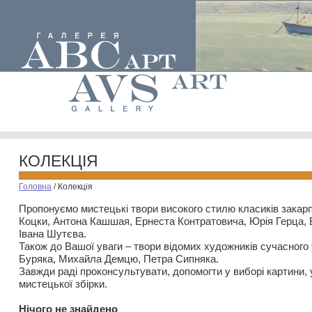
КОЛЕКЦІЯ
Головна
/
Колекція
Пропонуємо мистецькі твори високого стилю класиків закар
Коцки, Антона Кашшая, Ернеста Контратовича, Юрія Герца,
Івана Шутєва.
Також до Вашої уваги – твори відомих художників сучасного
Буряка, Михайла Демцю, Петра Сипняка.
Завжди раді проконсультувати, допомогти у виборі картини, 
мистецької збірки.
Нiчого не знайдено