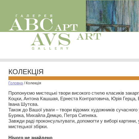
КОЛЕКЦІЯ
Головна
/
Колекція
Пропонуємо мистецькі твори високого стилю класиків закар
Коцки, Антона Кашшая, Ернеста Контратовича, Юрія Герца,
Івана Шутєва.
Також до Вашої уваги – твори відомих художників сучасного
Буряка, Михайла Демцю, Петра Сипняка.
Завжди раді проконсультувати, допомогти у виборі картини, 
мистецької збірки.
Нiчого не знайдено