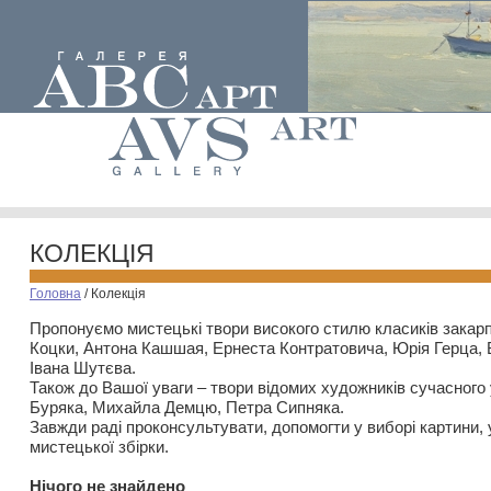
КОЛЕКЦІЯ
Головна
/
Колекція
Пропонуємо мистецькі твори високого стилю класиків закар
Коцки, Антона Кашшая, Ернеста Контратовича, Юрія Герца,
Івана Шутєва.
Також до Вашої уваги – твори відомих художників сучасного
Буряка, Михайла Демцю, Петра Сипняка.
Завжди раді проконсультувати, допомогти у виборі картини, 
мистецької збірки.
Нiчого не знайдено