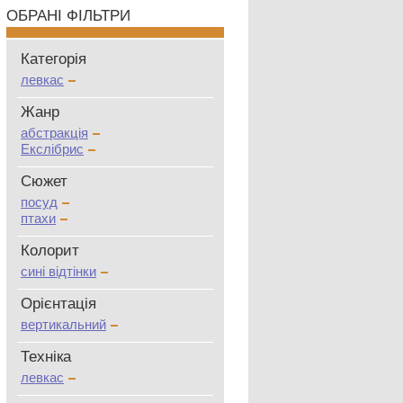
ОБРАНІ ФІЛЬТРИ
Категорія
левкас
Жанр
абстракція
Екслібрис
Сюжет
посуд
птахи
Колорит
сині відтінки
Oрієнтація
вертикальний
Техніка
левкас