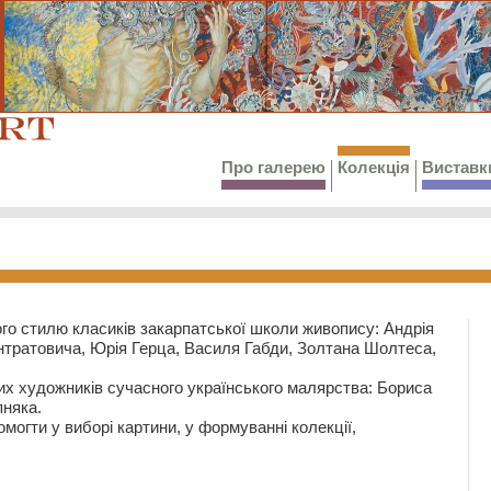
Про галерею
Колекція
Виставк
го стилю класиків закарпатської школи живопису: Андрія
тратовича, Юрія Герца, Василя Габди, Золтана Шолтеса,
их художників сучасного українського малярства: Бориса
няка.
могти у виборі картини, у формуванні колекції,