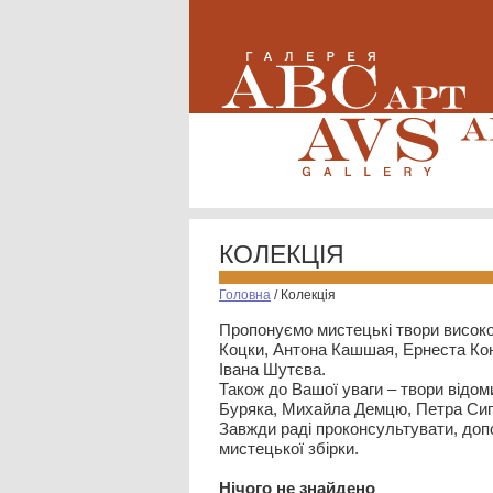
КОЛЕКЦІЯ
Головна
/
Колекція
Пропонуємо мистецькі твори високо
Коцки, Антона Кашшая, Ернеста Кон
Івана Шутєва.
Також до Вашої уваги – твори відом
Буряка, Михайла Демцю, Петра Сип
Завжди раді проконсультувати, допо
мистецької збірки.
Нiчого не знайдено