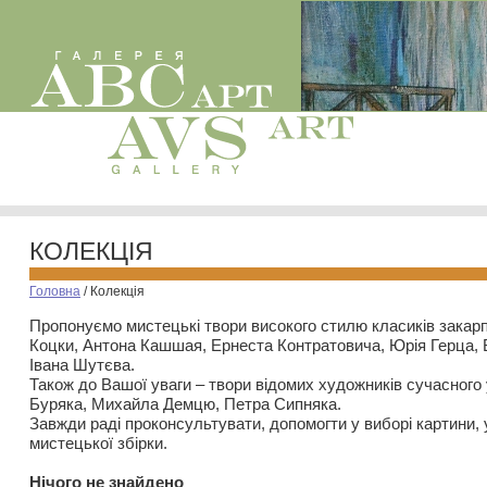
КОЛЕКЦІЯ
Головна
/
Колекція
Пропонуємо мистецькі твори високого стилю класиків закар
Коцки, Антона Кашшая, Ернеста Контратовича, Юрія Герца,
Івана Шутєва.
Також до Вашої уваги – твори відомих художників сучасного
Буряка, Михайла Демцю, Петра Сипняка.
Завжди раді проконсультувати, допомогти у виборі картини, 
мистецької збірки.
Нiчого не знайдено