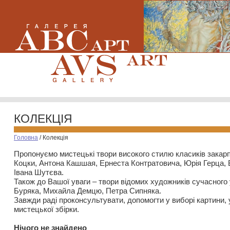
КОЛЕКЦІЯ
Головна
/
Колекція
Пропонуємо мистецькі твори високого стилю класиків закар
Коцки, Антона Кашшая, Ернеста Контратовича, Юрія Герца,
Івана Шутєва.
Також до Вашої уваги – твори відомих художників сучасного
Буряка, Михайла Демцю, Петра Сипняка.
Завжди раді проконсультувати, допомогти у виборі картини, 
мистецької збірки.
Нiчого не знайдено