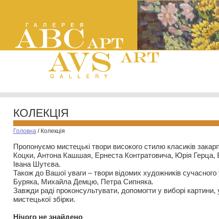
КОЛЕКЦІЯ
Головна
/
Колекція
Пропонуємо мистецькі твори високого стилю класиків закар
Коцки, Антона Кашшая, Ернеста Контратовича, Юрія Герца,
Івана Шутєва.
Також до Вашої уваги – твори відомих художників сучасного
Буряка, Михайла Демцю, Петра Сипняка.
Завжди раді проконсультувати, допомогти у виборі картини, 
мистецької збірки.
Нiчого не знайдено