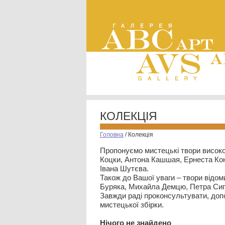
КОЛЕКЦІЯ
Головна
/
Колекція
Пропонуємо мистецькі твори високо
Коцки, Антона Кашшая, Ернеста Кон
Івана Шутєва.
Також до Вашої уваги – твори відом
Буряка, Михайла Демцю, Петра Сип
Завжди раді проконсультувати, допо
мистецької збірки.
Нiчого не знайдено