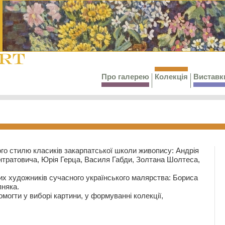
Про галерею
Колекція
Виставк
го стилю класиків закарпатської школи живопису: Андрія
тратовича, Юрія Герца, Василя Габди, Золтана Шолтеса,
их художників сучасного українського малярства: Бориса
няка.
могти у виборі картини, у формуванні колекції,