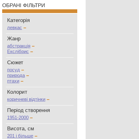
ОБРАНІ ФІЛЬТРИ
Категорія
левкас
Жанр
абстракція
Екслібрис
Сюжет
посуд
природа
птахи
Колорит
коричневі відтінки
Період створення
1951-2000
Висота, см
201 і більше