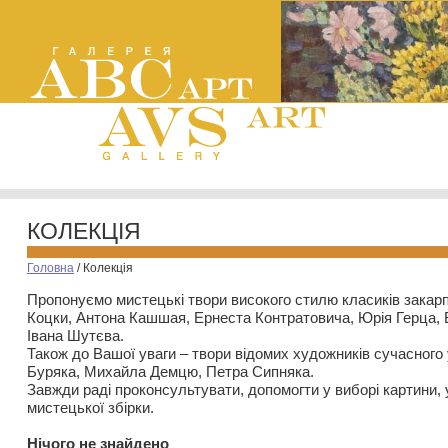
КОЛЕКЦІЯ
Головна
/
Колекція
Пропонуємо мистецькі твори високого стилю класиків закар
Коцки, Антона Кашшая, Ернеста Контратовича, Юрія Герца,
Івана Шутєва.
Також до Вашої уваги – твори відомих художників сучасного
Буряка, Михайла Демцю, Петра Сипняка.
Завжди раді проконсультувати, допомогти у виборі картини, 
мистецької збірки.
Нiчого не знайдено