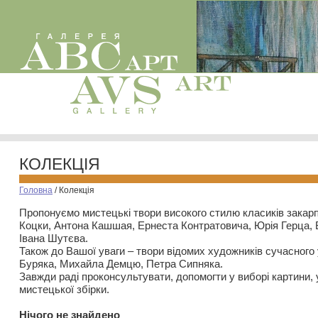
КОЛЕКЦІЯ
Головна
/
Колекція
Пропонуємо мистецькі твори високого стилю класиків закар
Коцки, Антона Кашшая, Ернеста Контратовича, Юрія Герца,
Івана Шутєва.
Також до Вашої уваги – твори відомих художників сучасного
Буряка, Михайла Демцю, Петра Сипняка.
Завжди раді проконсультувати, допомогти у виборі картини, 
мистецької збірки.
Нiчого не знайдено