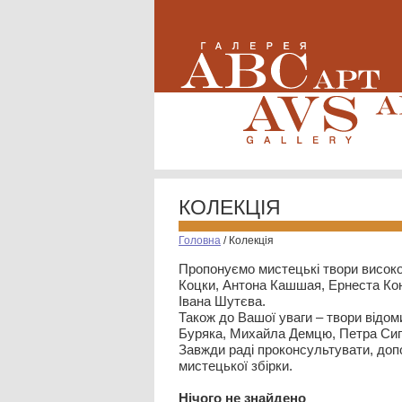
КОЛЕКЦІЯ
Головна
/
Колекція
Пропонуємо мистецькі твори високо
Коцки, Антона Кашшая, Ернеста Кон
Івана Шутєва.
Також до Вашої уваги – твори відом
Буряка, Михайла Демцю, Петра Сип
Завжди раді проконсультувати, допо
мистецької збірки.
Нiчого не знайдено