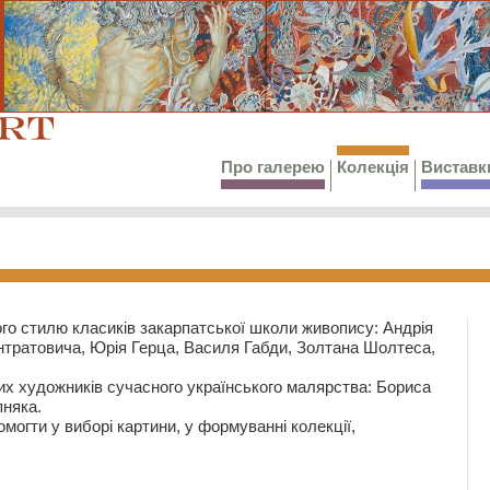
Про галерею
Колекція
Виставк
го стилю класиків закарпатської школи живопису: Андрія
тратовича, Юрія Герца, Василя Габди, Золтана Шолтеса,
их художників сучасного українського малярства: Бориса
няка.
могти у виборі картини, у формуванні колекції,