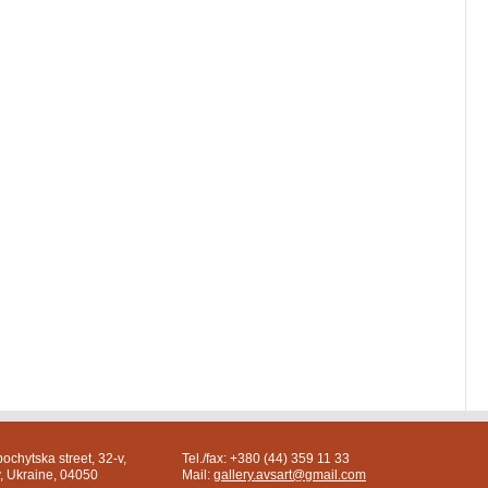
ochytska street, 32-v,
Tel./fax: +380 (44) 359 11 33
v, Ukraine, 04050
Mail:
gallery.avsart@gmail.com