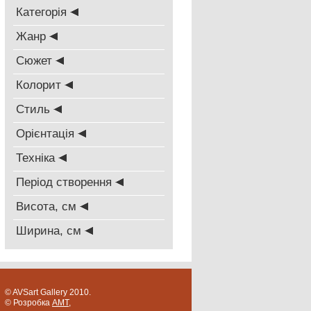
Категорія
Жанр
Сюжет
Колорит
Стиль
Oрієнтація
Техніка
Період створення
Висота, см
Ширина, см
© AVSart Gallery 2010.
© Розробка
AMT
,