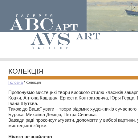
КОЛЕКЦІЯ
Головна
/
Колекція
Пропонуємо мистецькі твори високого стилю класиків закар
Коцки, Антона Кашшая, Ернеста Контратовича, Юрія Герца,
Івана Шутєва.
Також до Вашої уваги – твори відомих художників сучасного
Буряка, Михайла Демцю, Петра Сипняка.
Завжди раді проконсультувати, допомогти у виборі картини, 
мистецької збірки.
Нiчого не знайдено