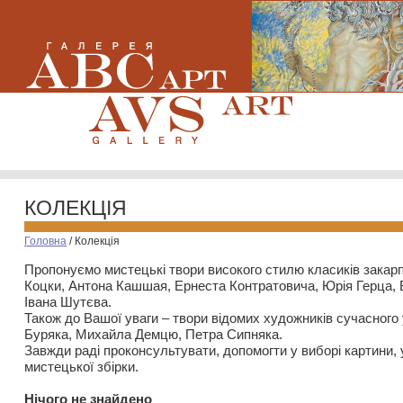
КОЛЕКЦІЯ
Головна
/
Колекція
Пропонуємо мистецькі твори високого стилю класиків закар
Коцки, Антона Кашшая, Ернеста Контратовича, Юрія Герца,
Івана Шутєва.
Також до Вашої уваги – твори відомих художників сучасного
Буряка, Михайла Демцю, Петра Сипняка.
Завжди раді проконсультувати, допомогти у виборі картини, 
мистецької збірки.
Нiчого не знайдено