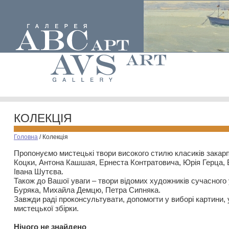
КОЛЕКЦІЯ
Головна
/
Колекція
Пропонуємо мистецькі твори високого стилю класиків закар
Коцки, Антона Кашшая, Ернеста Контратовича, Юрія Герца,
Івана Шутєва.
Також до Вашої уваги – твори відомих художників сучасного
Буряка, Михайла Демцю, Петра Сипняка.
Завжди раді проконсультувати, допомогти у виборі картини, 
мистецької збірки.
Нiчого не знайдено