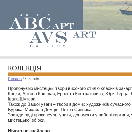
КОЛЕКЦІЯ
Головна
/
Колекція
Пропонуємо мистецькі твори високого стилю класиків закар
Коцки, Антона Кашшая, Ернеста Контратовича, Юрія Герца,
Івана Шутєва.
Також до Вашої уваги – твори відомих художників сучасного
Буряка, Михайла Демцю, Петра Сипняка.
Завжди раді проконсультувати, допомогти у виборі картини, 
мистецької збірки.
Нiчого не знайдено