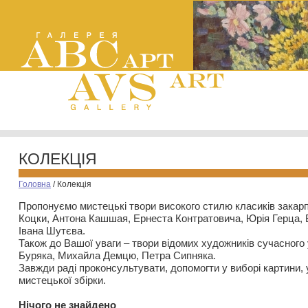
КОЛЕКЦІЯ
Головна
/
Колекція
Пропонуємо мистецькі твори високого стилю класиків закар
Коцки, Антона Кашшая, Ернеста Контратовича, Юрія Герца,
Івана Шутєва.
Також до Вашої уваги – твори відомих художників сучасного
Буряка, Михайла Демцю, Петра Сипняка.
Завжди раді проконсультувати, допомогти у виборі картини, 
мистецької збірки.
Нiчого не знайдено