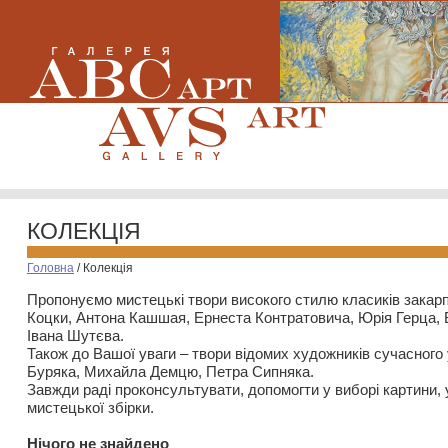
КОЛЕКЦІЯ
Головна
/
Колекція
Пропонуємо мистецькі твори високого стилю класиків закар
Коцки, Антона Кашшая, Ернеста Контратовича, Юрія Герца,
Івана Шутєва.
Також до Вашої уваги – твори відомих художників сучасного
Буряка, Михайла Демцю, Петра Сипняка.
Завжди раді проконсультувати, допомогти у виборі картини, 
мистецької збірки.
Нiчого не знайдено