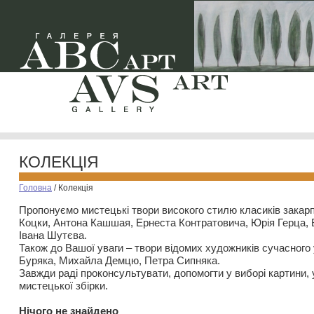
КОЛЕКЦІЯ
Головна
/
Колекція
Пропонуємо мистецькі твори високого стилю класиків закар
Коцки, Антона Кашшая, Ернеста Контратовича, Юрія Герца,
Івана Шутєва.
Також до Вашої уваги – твори відомих художників сучасного
Буряка, Михайла Демцю, Петра Сипняка.
Завжди раді проконсультувати, допомогти у виборі картини, 
мистецької збірки.
Нiчого не знайдено