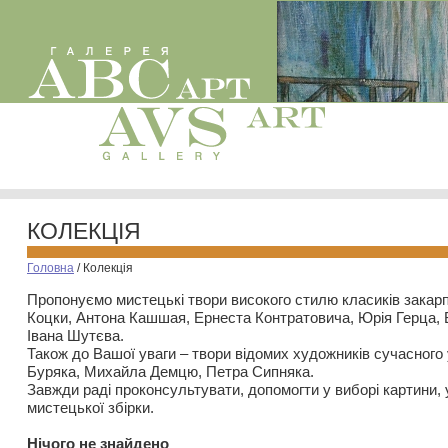
КОЛЕКЦІЯ
Головна
/
Колекція
Пропонуємо мистецькі твори високого стилю класиків закар
Коцки, Антона Кашшая, Ернеста Контратовича, Юрія Герца,
Івана Шутєва.
Також до Вашої уваги – твори відомих художників сучасного
Буряка, Михайла Демцю, Петра Сипняка.
Завжди раді проконсультувати, допомогти у виборі картини, 
мистецької збірки.
Нiчого не знайдено