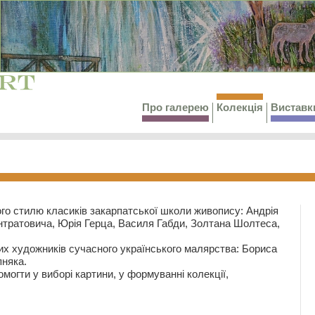
Про галерею
Колекція
Виставк
го стилю класиків закарпатської школи живопису: Андрія
тратовича, Юрія Герца, Василя Габди, Золтана Шолтеса,
их художників сучасного українського малярства: Бориса
няка.
могти у виборі картини, у формуванні колекції,