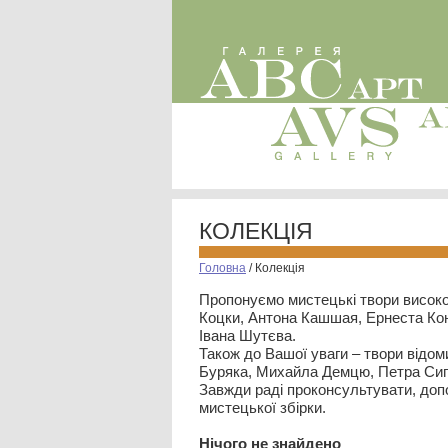
КОЛЕКЦІЯ
Головна
/
Колекція
Пропонуємо мистецькі твори високо
Коцки, Антона Кашшая, Ернеста Кон
Івана Шутєва.
Також до Вашої уваги – твори відом
Буряка, Михайла Демцю, Петра Сип
Завжди раді проконсультувати, допо
мистецької збірки.
Нiчого не знайдено