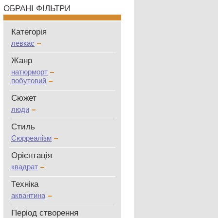
ОБРАНІ ФІЛЬТРИ
Категорія
левкас
Жанр
натюрморт
побутовий
Сюжет
люди
Стиль
Сюрреалізм
Oрієнтація
квадрат
Техніка
аквантина
Період створення