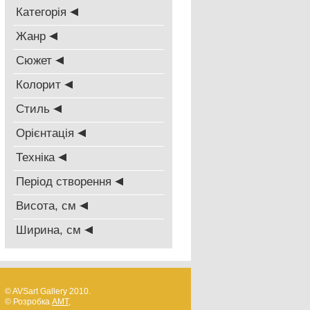
Категорія
Жанр
Сюжет
Колорит
Стиль
Oрієнтація
Техніка
Період створення
Висота, см
Ширина, см
© AVSart Gallery 2010.
© Розробка
AMT
,