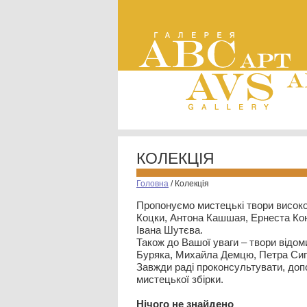
КОЛЕКЦІЯ
Головна
/
Колекція
Пропонуємо мистецькі твори високо
Коцки, Антона Кашшая, Ернеста Кон
Івана Шутєва.
Також до Вашої уваги – твори відом
Буряка, Михайла Демцю, Петра Сип
Завжди раді проконсультувати, допо
мистецької збірки.
Нiчого не знайдено