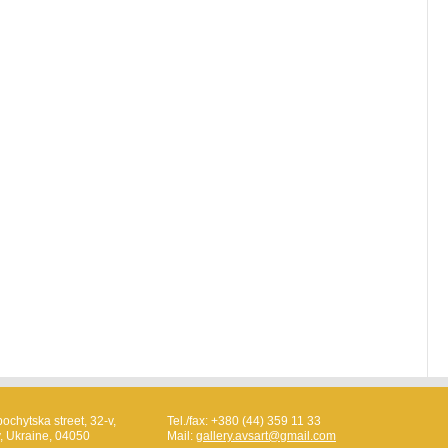
ochytska street, 32-v,
Tel./fax: +380 (44) 359 11 33
v, Ukraine, 04050
Mail:
gallery.avsart@gmail.com