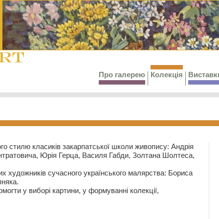
Про галерею
Колекція
Виставк
го стилю класиків закарпатської школи живопису: Андрія
тратовича, Юрія Герца, Василя Габди, Золтана Шолтеса,
их художників сучасного українського малярства: Бориса
няка.
могти у виборі картини, у формуванні колекції,