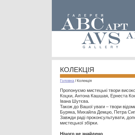
КОЛЕКЦІЯ
Головна
/
Колекція
Пропонуємо мистецькі твори високо
Коцки, Антона Кашшая, Ернеста Кон
Івана Шутєва.
Також до Вашої уваги – твори відом
Буряка, Михайла Демцю, Петра Сип
Завжди раді проконсультувати, допо
мистецької збірки.
Нiчого не знайдено