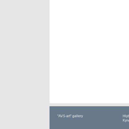
"AVS-art" gallery
Hlyb
Kyi