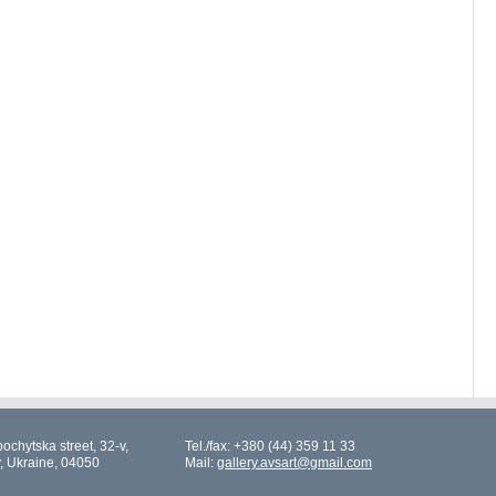
ochytska street, 32-v,
Tel./fax: +380 (44) 359 11 33
v, Ukraine, 04050
Mail:
gallery.avsart@gmail.com