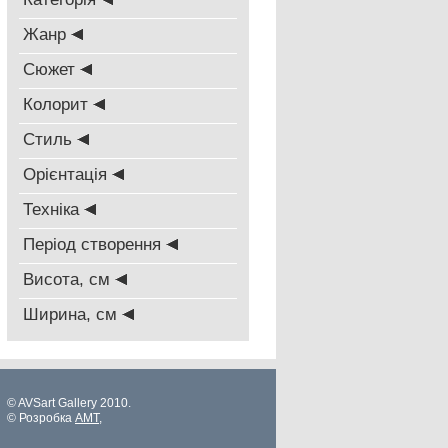
Жанр
Сюжет
Колорит
Стиль
Oрієнтація
Техніка
Період створення
Висота, см
Ширина, см
© AVSart Gallery 2010.
© Розробка
AMT
,