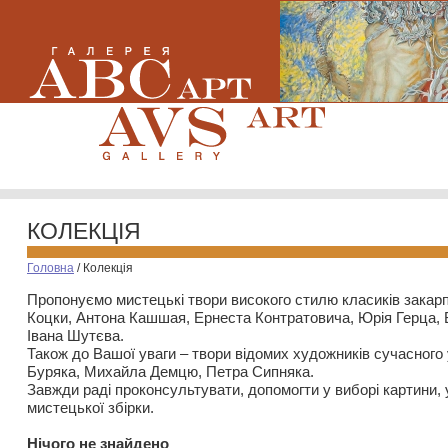
КОЛЕКЦІЯ
Головна
/
Колекція
Пропонуємо мистецькі твори високого стилю класиків закар
Коцки, Антона Кашшая, Ернеста Контратовича, Юрія Герца,
Івана Шутєва.
Також до Вашої уваги – твори відомих художників сучасного
Буряка, Михайла Демцю, Петра Сипняка.
Завжди раді проконсультувати, допомогти у виборі картини, 
мистецької збірки.
Нiчого не знайдено