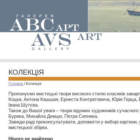
КОЛЕКЦІЯ
Головна
/
Колекція
Пропонуємо мистецькі твори високого стилю класиків закар
Коцки, Антона Кашшая, Ернеста Контратовича, Юрія Герца,
Івана Шутєва.
Також до Вашої уваги – твори відомих художників сучасного
Буряка, Михайла Демцю, Петра Сипняка.
Завжди раді проконсультувати, допомогти у виборі картини, 
мистецької збірки.
Нiчого не знайдено