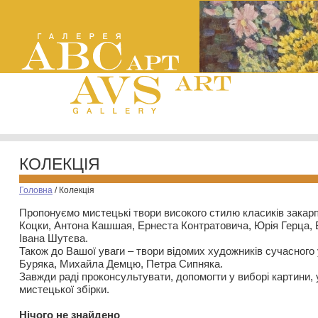
КОЛЕКЦІЯ
Головна
/
Колекція
Пропонуємо мистецькі твори високого стилю класиків закар
Коцки, Антона Кашшая, Ернеста Контратовича, Юрія Герца,
Івана Шутєва.
Також до Вашої уваги – твори відомих художників сучасного
Буряка, Михайла Демцю, Петра Сипняка.
Завжди раді проконсультувати, допомогти у виборі картини, 
мистецької збірки.
Нiчого не знайдено