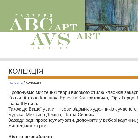
КОЛЕКЦІЯ
Головна
/
Колекція
Пропонуємо мистецькі твори високого стилю класиків закар
Коцки, Антона Кашшая, Ернеста Контратовича, Юрія Герца,
Івана Шутєва.
Також до Вашої уваги – твори відомих художників сучасного
Буряка, Михайла Демцю, Петра Сипняка.
Завжди раді проконсультувати, допомогти у виборі картини, 
мистецької збірки.
Нiчого не знайдено