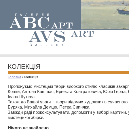
КОЛЕКЦІЯ
Головна
/
Колекція
Пропонуємо мистецькі твори високого стилю класиків закар
Коцки, Антона Кашшая, Ернеста Контратовича, Юрія Герца,
Івана Шутєва.
Також до Вашої уваги – твори відомих художників сучасного
Буряка, Михайла Демцю, Петра Сипняка.
Завжди раді проконсультувати, допомогти у виборі картини, 
мистецької збірки.
Нiчого не знайдено