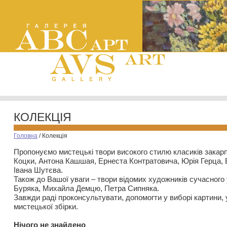
КОЛЕКЦІЯ
Головна
/
Колекція
Пропонуємо мистецькі твори високого стилю класиків закар
Коцки, Антона Кашшая, Ернеста Контратовича, Юрія Герца,
Івана Шутєва.
Також до Вашої уваги – твори відомих художників сучасного
Буряка, Михайла Демцю, Петра Сипняка.
Завжди раді проконсультувати, допомогти у виборі картини, 
мистецької збірки.
Нiчого не знайдено