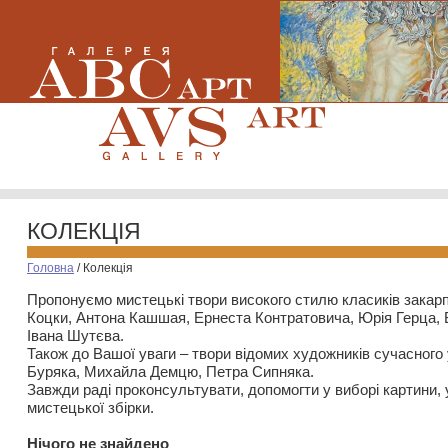
КОЛЕКЦІЯ
Головна
/
Колекція
Пропонуємо мистецькі твори високого стилю класиків закар
Коцки, Антона Кашшая, Ернеста Контратовича, Юрія Герца,
Івана Шутєва.
Також до Вашої уваги – твори відомих художників сучасного
Буряка, Михайла Демцю, Петра Сипняка.
Завжди раді проконсультувати, допомогти у виборі картини, 
мистецької збірки.
Нiчого не знайдено