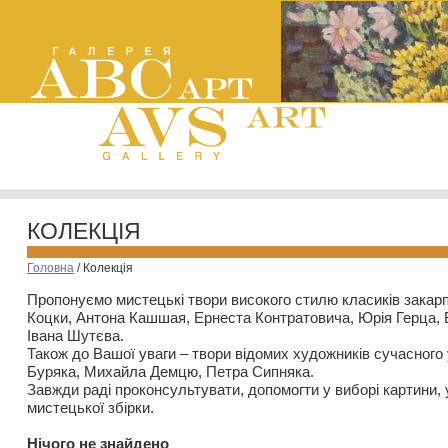
КОЛЕКЦІЯ
Головна
/
Колекція
Пропонуємо мистецькі твори високого стилю класиків закар
Коцки, Антона Кашшая, Ернеста Контратовича, Юрія Герца,
Івана Шутєва.
Також до Вашої уваги – твори відомих художників сучасного
Буряка, Михайла Демцю, Петра Сипняка.
Завжди раді проконсультувати, допомогти у виборі картини, 
мистецької збірки.
Нiчого не знайдено