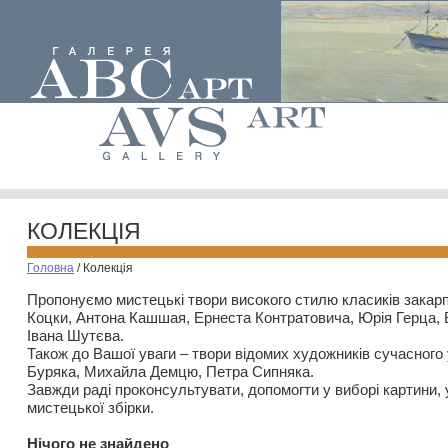
КОЛЕКЦІЯ
Головна
/
Колекція
Пропонуємо мистецькі твори високого стилю класиків закар
Коцки, Антона Кашшая, Ернеста Контратовича, Юрія Герца,
Івана Шутєва.
Також до Вашої уваги – твори відомих художників сучасного
Буряка, Михайла Демцю, Петра Сипняка.
Завжди раді проконсультувати, допомогти у виборі картини, 
мистецької збірки.
Нiчого не знайдено