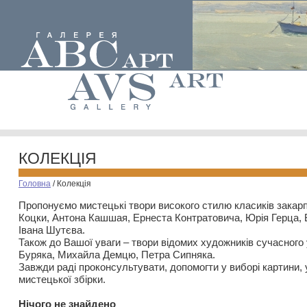
КОЛЕКЦІЯ
Головна
/
Колекція
Пропонуємо мистецькі твори високого стилю класиків закар
Коцки, Антона Кашшая, Ернеста Контратовича, Юрія Герца,
Івана Шутєва.
Також до Вашої уваги – твори відомих художників сучасного
Буряка, Михайла Демцю, Петра Сипняка.
Завжди раді проконсультувати, допомогти у виборі картини, 
мистецької збірки.
Нiчого не знайдено