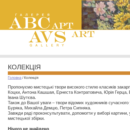
КОЛЕКЦІЯ
Головна
/
Колекція
Пропонуємо мистецькі твори високого стилю класиків закар
Коцки, Антона Кашшая, Ернеста Контратовича, Юрія Герца,
Івана Шутєва.
Також до Вашої уваги – твори відомих художників сучасного
Буряка, Михайла Демцю, Петра Сипняка.
Завжди раді проконсультувати, допомогти у виборі картини, 
мистецької збірки.
Нiчого не знайдено