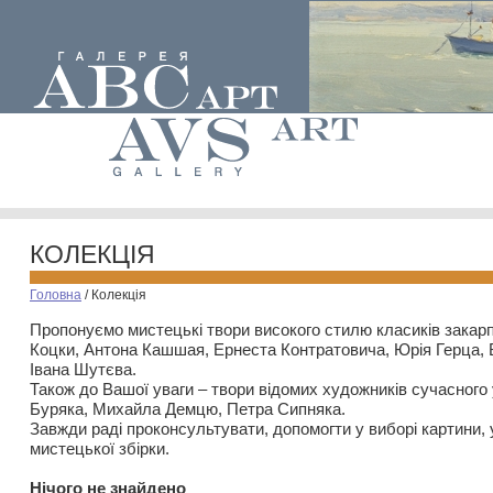
КОЛЕКЦІЯ
Головна
/
Колекція
Пропонуємо мистецькі твори високого стилю класиків закар
Коцки, Антона Кашшая, Ернеста Контратовича, Юрія Герца,
Івана Шутєва.
Також до Вашої уваги – твори відомих художників сучасного
Буряка, Михайла Демцю, Петра Сипняка.
Завжди раді проконсультувати, допомогти у виборі картини, 
мистецької збірки.
Нiчого не знайдено