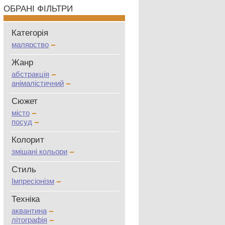
ОБРАНІ ФІЛЬТРИ
Категорія
малярство
Жанр
абстракція
анімалістичний
Сюжет
місто
посуд
Колорит
змішані кольори
Стиль
Імпресіонізм
Техніка
аквантина
літографія