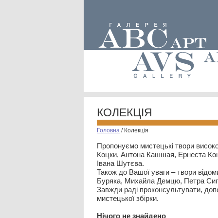
КОЛЕКЦІЯ
Головна
/
Колекція
Пропонуємо мистецькі твори високо
Коцки, Антона Кашшая, Ернеста Кон
Івана Шутєва.
Також до Вашої уваги – твори відом
Буряка, Михайла Демцю, Петра Сип
Завжди раді проконсультувати, допо
мистецької збірки.
Нiчого не знайдено