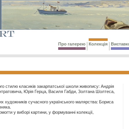
Про галерею
Колекція
Виставк
го стилю класиків закарпатської школи живопису: Андрія
тратовича, Юрія Герца, Василя Габди, Золтана Шолтеса,
их художників сучасного українського малярства: Бориса
няка.
могти у виборі картини, у формуванні колекції,